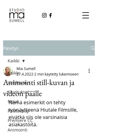
Päivitys
Kaikki
Mia Sumell
Kaikki
27.4.2022
2 min käytetty lukemiseen
Animointi still-kuvan ja
Valokuvaus
videon päälle
Kuvitukset
Muut
Nämä esimerkit on tehty 
työnäytteenä Hiutale Filmsille, 
Photoshop
eivätkä siis ole varsinaisia 
Premiere CC
asiakastöitä.
Animointi