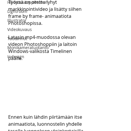
Työssä on otettu lyhyt 
HE-työssäoppiminen
markkinointivideo ja lisätty siihen 
Lightroom
frame by frame- animaatiota 
Illustrator
Photoshopissa.
Videokuvaus
Latasin mp4-muodossa olevan 
Tuotannot
videon Photoshoppiin ja laitoin 
Monikameratuotanto
Windows-valikosta Timelinen 
Indesign
päälle.
Ennen kuin lähdin piirtämään itse 
animaatiota, luonnostelin yhdelle 
tasolle luonnoksen yksinkertaisilla 