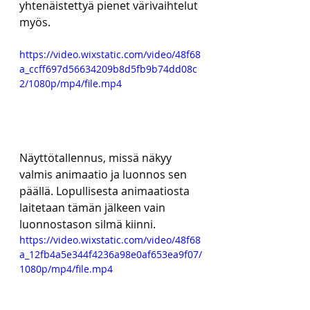
yhtenäistettyä pienet värivaihtelut 
myös.
https://video.wixstatic.com/video/48f68
a_ccff697d56634209b8d5fb9b74dd08c
2/1080p/mp4/file.mp4
Näyttötallennus, missä näkyy 
valmis animaatio ja luonnos sen 
päällä. Lopullisesta animaatiosta 
laitetaan tämän jälkeen vain 
luonnostason silmä kiinni.
https://video.wixstatic.com/video/48f68
a_12fb4a5e344f4236a98e0af653ea9f07/
1080p/mp4/file.mp4