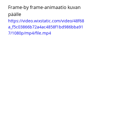
Frame-by frame-animaatio kuvan 
päälle
https://video.wixstatic.com/video/48f68
a_f5c03866b72a4ac4858f1bd986bba91
7/1080p/mp4/file.mp4
Periaate ja työnkulku on sama 
kuin edellisessä mutta paikalla 
olevaa kuvaa animoitaessa voi 
käyttää hyväksi enemmän 
edellisen framen/framien 
kopiontia tai koko ryhmän 
kopiointia. Kun silmä on piirretty 
sulkeutuvaksi, voi samat framet 
kopioida ja laittaa toiseen 