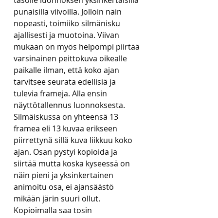
punaisilla viivoilla. Jolloin näin 
nopeasti, toimiiko silmänisku 
ajallisesti ja muotoina. Viivan 
mukaan on myös helpompi piirtää 
varsinainen peittokuva oikealle 
paikalle ilman, että koko ajan 
tarvitsee seurata edellisiä ja 
tulevia frameja. Alla ensin 
näyttötallennus luonnoksesta. 
Silmäiskussa on yhteensä 13 
framea eli 13 kuvaa erikseen 
piirrettynä sillä kuva liikkuu koko 
ajan. Osan pystyi kopioida ja 
siirtää mutta koska kyseessä on 
näin pieni ja yksinkertainen 
animoitu osa, ei ajansäästö 
mikään järin suuri ollut. 
Kopioimalla saa tosin 