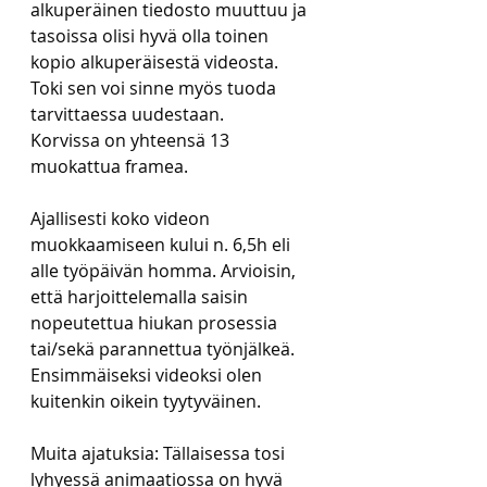
alkuperäinen tiedosto muuttuu ja 
tasoissa olisi hyvä olla toinen 
kopio alkuperäisestä videosta. 
Toki sen voi sinne myös tuoda 
tarvittaessa uudestaan.
Korvissa on yhteensä 13 
muokattua framea.
Ajallisesti koko videon 
muokkaamiseen kului n. 6,5h eli 
alle työpäivän homma. Arvioisin, 
että harjoittelemalla saisin 
nopeutettua hiukan prosessia 
tai/sekä parannettua työnjälkeä. 
Ensimmäiseksi videoksi olen 
kuitenkin oikein tyytyväinen.
Muita ajatuksia: Tällaisessa tosi 
lyhyessä animaatiossa on hyvä 